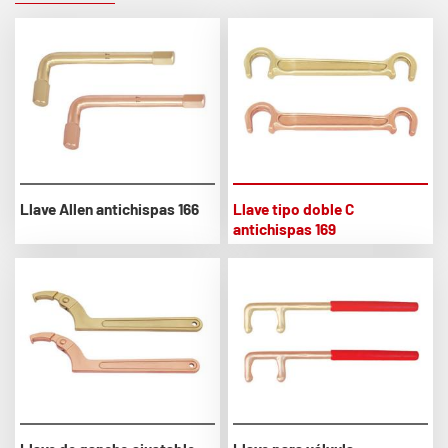
Llave Allen antichispas 166
Llave tipo doble C
antichispas 169