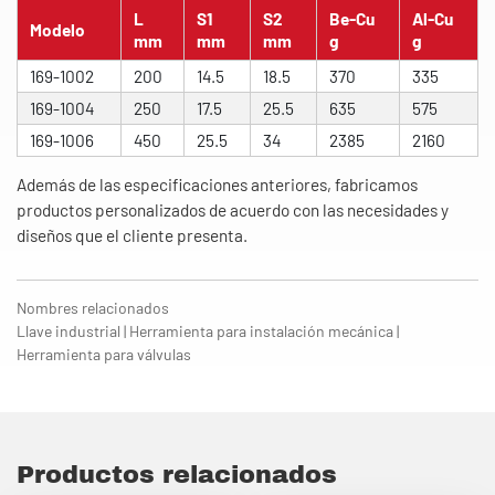
L
S1
S2
Be-Cu
Al-Cu
Modelo
mm
mm
mm
g
g
169-1002
200
14.5
18.5
370
335
169-1004
250
17.5
25.5
635
575
169-1006
450
25.5
34
2385
2160
Además de las especificaciones anteriores, fabricamos
productos personalizados de acuerdo con las necesidades y
diseños que el cliente presenta.
Nombres relacionados
Llave industrial | Herramienta para instalación mecánica |
Herramienta para válvulas
Productos relacionados