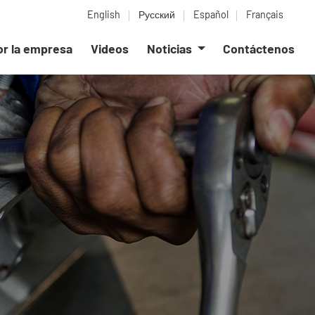
English
Русский
Español
Français
or la empresa
Videos
Noticias
Contáctenos