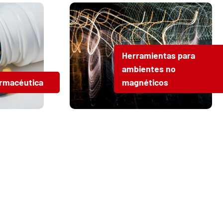
Herramientas para
ambientes no
armacéutica
magnéticos