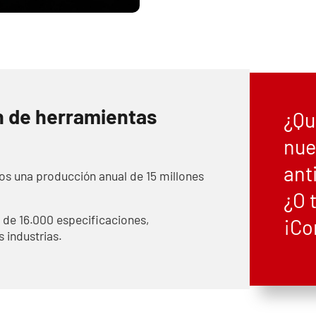
n de herramientas
¿Qu
nue
ant
os una producción anual de 15 millones
¿O 
de 16.000 especificaciones,
¡Co
 industrias.