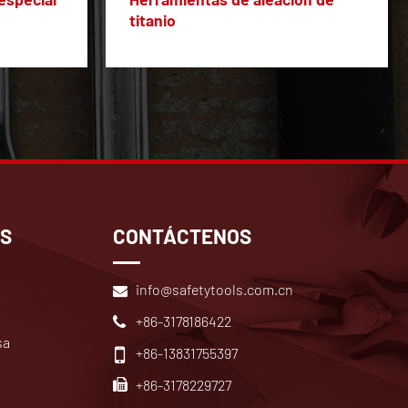
titanio
OS
CONTÁCTENOS
info@safetytools.com.cn
+86-3178186422
sa
+86-13831755397
+86-3178229727