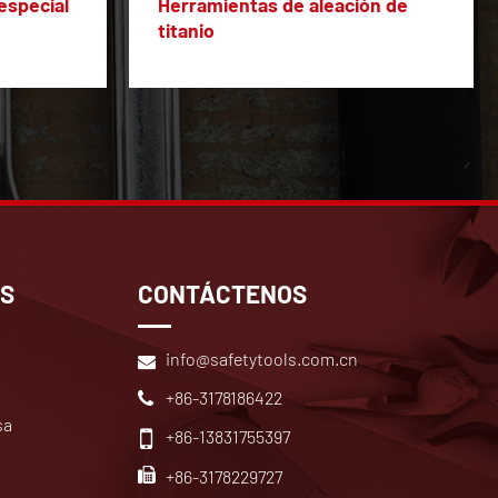
especial
Herramientas de aleación de
titanio
OS
CONTÁCTENOS
info@safetytools.com.cn
+86-3178186422
sa
+86-13831755397
+86-3178229727