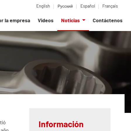
English
Русский
Español
Français
or la empresa
Videos
Noticias
Contáctenos
Información
tió
 año