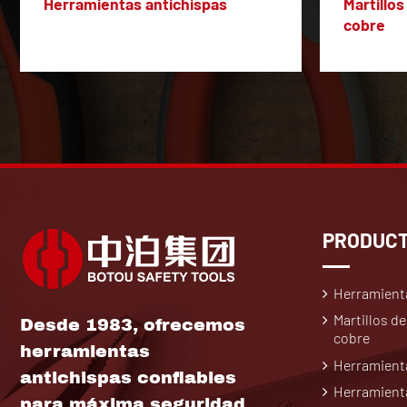
Herramientas antichispas
Martillos
cobre
PRODUC
Herramient
Martillos de
Desde 1983, ofrecemos
cobre
herramientas
Herramienta
antichispas confiables
Herramienta
para máxima seguridad