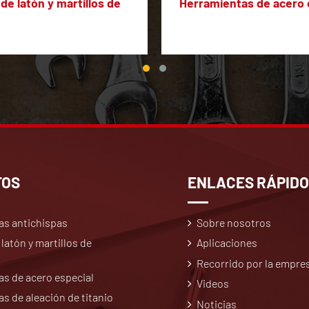
 de latón y martillos de
Herramientas de acero 
TOS
ENLACES RÁPID
as antichispas
Sobre nosotros
 latón y martillos de
Aplicaciones
Recorrido por la empre
s de acero especial
Videos
s de aleación de titanio
Noticias