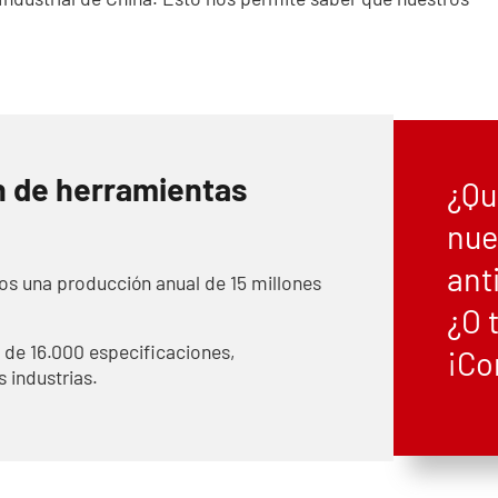
n de herramientas
¿Qu
nue
ant
os una producción anual de 15 millones
¿O 
de 16.000 especificaciones,
¡Co
 industrias.