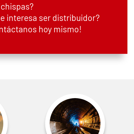
ichispas?
te interesa ser distribuidor?
ntáctanos hoy mismo!