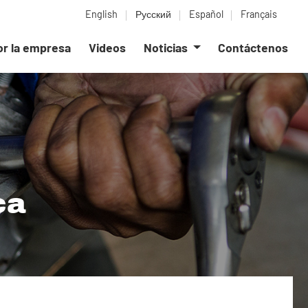
English
Русский
Español
Français
or la empresa
Videos
Noticias
Contáctenos
ca