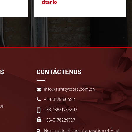
titanio
OS
CONTÁCTENOS
info@safetytools.com.cn
+86-3178186422
sa
+86-13831755397
+86-3178229727
North side of the intersection of East