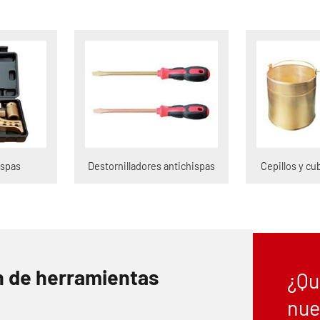
ispas
Destornilladores antichispas
Cepillos y cu
n de herramientas
¿Qu
nue