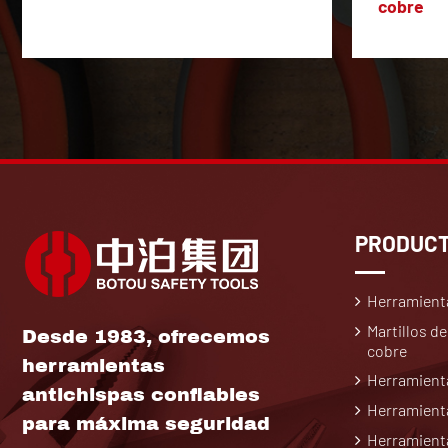
cobre
PRODUC
Herramient
Martillos de
Desde 1983, ofrecemos
cobre
herramientas
Herramienta
antichispas confiables
Herramienta
para máxima seguridad
Herramienta